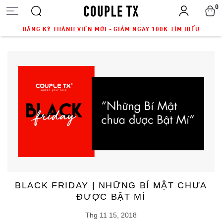
0
ĐĂNG KÝ THÀNH VIÊN MỚI - GIẢM NGAY 100K
TÌM HIỂU
BLACK FRIDAY | NHỮNG BÍ MẬT CHƯA
ĐƯỢC BẬT MÍ
Thg 11 15, 2018