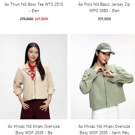
Áo Thun Nữ Boxy Tee WTS 2510
Áo Polo Nữ Basic Jersey Zip
- Đen
WPO 2083 - Đen
279,000₫
249,000₫
359,000₫
Áo Khoác Nữ Khaki Oversize
Áo Khoác Nữ Khaki Oversize
Boxy WOF 2035 - Be
Boxy WOF 2035 - Xanh Rêu