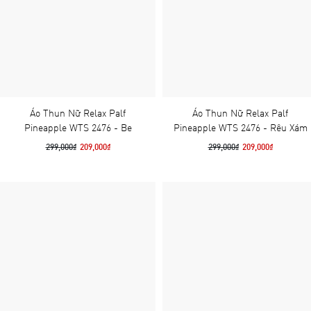
Áo Thun Nữ Relax Palf
Áo Thun Nữ Relax Palf
Pineapple WTS 2476 - Be
Pineapple WTS 2476 - Rêu Xám
299,000₫
209,000₫
299,000₫
209,000₫