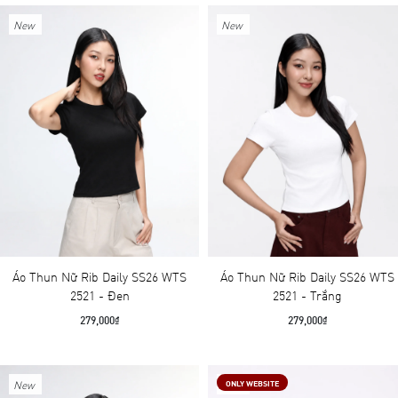
New
New
Áo Thun Nữ Rib Daily SS26 WTS
Áo Thun Nữ Rib Daily SS26 WTS
2521 - Đen
2521 - Trắng
279,000₫
279,000₫
New
New
ONLY WEBSITE