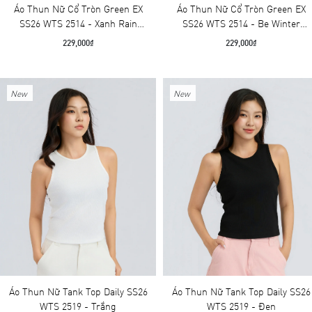
Áo Thun Nữ Cổ Tròn Green EX
Áo Thun Nữ Cổ Tròn Green EX
SS26 WTS 2514 - Xanh Rain
SS26 WTS 2514 - Be Winter
Forest
White
229,000₫
229,000₫
New
New
Áo Thun Nữ Tank Top Daily SS26
Áo Thun Nữ Tank Top Daily SS26
WTS 2519 - Trắng
WTS 2519 - Đen