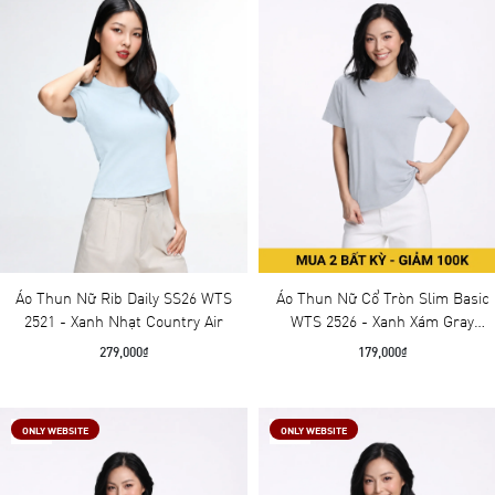
Áo Thun Nữ Rib Daily SS26 WTS
Áo Thun Nữ Cổ Tròn Slim Basic
2521 - Xanh Nhạt Country Air
WTS 2526 - Xanh Xám Gray
Dawn
279,000₫
179,000₫
New
ONLY WEBSITE
New
ONLY WEBSITE