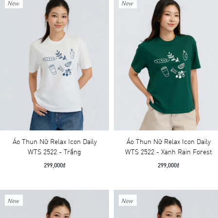
New
New
Áo Thun Nữ Relax Icon Daily
Áo Thun Nữ Relax Icon Daily
WTS 2522 - Trắng
WTS 2522 - Xanh Rain Forest
299,000₫
299,000₫
New
New