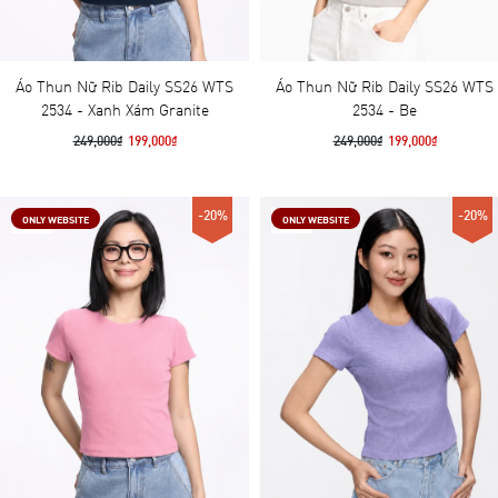
Áo Thun Nữ Rib Daily SS26 WTS
Áo Thun Nữ Rib Daily SS26 WTS
2534 - Xanh Xám Granite
2534 - Be
249,000₫
199,000₫
249,000₫
199,000₫
-20%
-20%
New
ONLY WEBSITE
New
ONLY WEBSITE