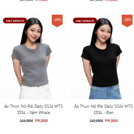
-20%
-20%
New
ONLY WEBSITE
New
ONLY WEBSITE
Áo Thun Nữ Rib Daily SS26 WTS
Áo Thun Nữ Rib Daily SS26 WTS
2534 - Xám Whale
2534 - Đen
249,000₫
199,000₫
249,000₫
199,000₫