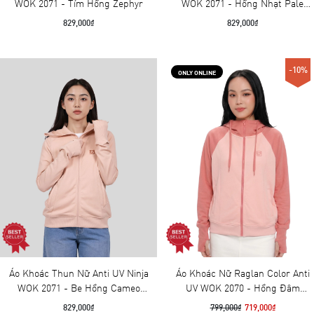
WOK 2071 - Tím Hồng Zephyr
WOK 2071 - Hồng Nhạt Pale
Lilac
829,000₫
829,000₫
-10%
ONLY ONLINE
Áo Khoác Thun Nữ Anti UV Ninja
Áo Khoác Nữ Raglan Color Anti
WOK 2071 - Be Hồng Cameo
UV WOK 2070 - Hồng Đâm
Rose
Rosette
829,000₫
799,000₫
719,000₫