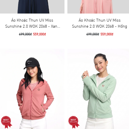
Áo Khoác Thun UV Miss
Áo Khoác Thun UV Miss
Sunshine 2.0 WOK 2068 - Xanh
Sunshine 2.0 WOK 2068 - Hồng
Đen
699,000₫
559,000₫
699,000₫
559,000₫