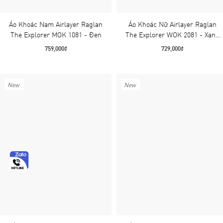
Áo Khoác Nam Airlayer Raglan
Áo Khoác Nữ Airlayer Raglan
The Explorer MOK 1081 - Đen
The Explorer WOK 2081 - Xanh
Nhạt Baby Blue
759,000₫
729,000₫
New
New