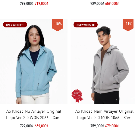
Adobe
799,000₫
719,000₫
729,000₫
659,000₫
-10%
-11%
ONLY WEBSITE
ONLY WEBSITE
Áo Khoác Nữ Airlayer Original
Áo Khoác Nam Airlayer Original
Logo Ver 2.0 WOK 2066 - Xanh
Logo Ver 2.0 MOK 1066 - Xám
Nhạt Stratos
Nâu Flannel
729,000₫
659,000₫
759,000₫
679,000₫