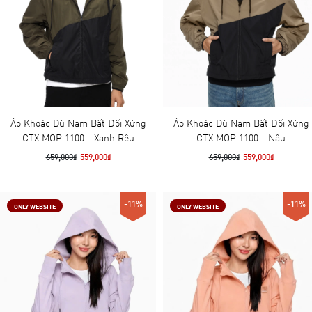
Áo Khoác Dù Nam Bất Đối Xứng
Áo Khoác Dù Nam Bất Đối Xứng
CTX MOP 1100 - Xanh Rêu
CTX MOP 1100 - Nâu
659,000₫
559,000₫
659,000₫
559,000₫
-11%
-11%
ONLY WEBSITE
ONLY WEBSITE