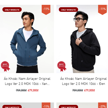
-11%
-11%
ONLY WEBSITE
ONLY WEBSITE
Áo Khoác Nam Airlayer Original
Áo Khoác Nam Airlayer Original
Logo Ver 2.0 MOK 1066 - Xanh
Logo Ver 2.0 MOK 1066 - Đen
Lago
759,000₫
679,000₫
759,000₫
679,000₫
-11%
-27%
ONLY WEBSITE
ONLY WEBSITE