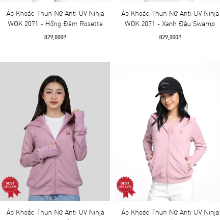
Áo Khoác Thun Nữ Anti UV Ninja
Áo Khoác Thun Nữ Anti UV Ninja
WOK 2071 - Hồng Đâm Rosette
WOK 2071 - Xanh Đậu Swamp
829,000₫
829,000₫
Áo Khoác Thun Nữ Anti UV Ninja
Áo Khoác Thun Nữ Anti UV Ninja