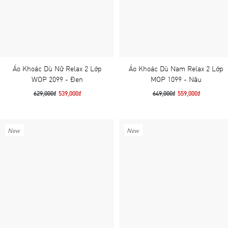
Áo Khoác Dù Nữ Relax 2 Lớp
Áo Khoác Dù Nam Relax 2 Lớp
WOP 2099 - Đen
MOP 1099 - Nâu
629,000₫
539,000₫
649,000₫
559,000₫
New
New