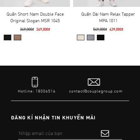
Quần Short Nam Double Face
Quần Dài Nam Relax Tapper
Original Slogan MSR 1045
MPA 1011
349,000₫
249,000₫
549,000₫
439,000₫
Hotline: 18006516
contact@couplegroup.com
ĐĂNG KÍ NHẬN TIN KHUYẾN MÃI