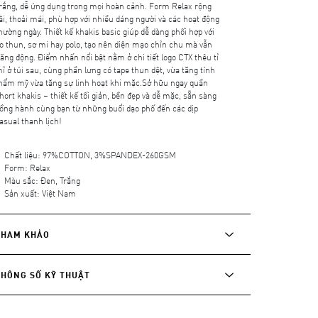
rắng, dễ ứng dụng trong mọi hoàn cảnh. Form Relax rộng
ãi, thoải mái, phù hợp với nhiều dáng người và các hoạt động
hường ngày. Thiết kế khakis basic giúp dễ dàng phối hợp với
o thun, sơ mi hay polo, tạo nên diện mạo chỉn chu mà vẫn
ăng động. Điểm nhấn nổi bật nằm ở chi tiết logo CTX thêu tỉ
ỉ ở túi sau, cùng phần lưng có tape thun dệt, vừa tăng tính
hẩm mỹ vừa tăng sự linh hoạt khi mặc.Sở hữu ngay quần
hort khakis – thiết kế tối giản, bền đẹp và dễ mặc, sẵn sàng
ồng hành cùng bạn từ những buổi dạo phố đến các dịp
asual thanh lịch!
Chất liệu: 97%COTTON, 3%SPANDEX-260GSM
Form: Relax
Màu sắc: Đen, Trắng
Sản xuất: Việt Nam
THAM KHẢO
THÔNG SỐ KỸ THUẬT