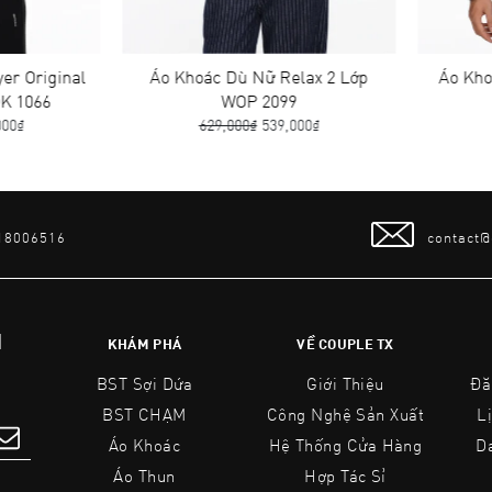
r Original
Áo Khoác Dù Nữ Relax 2 Lớp
Áo Khoá
 1066
WOP 2099
0₫
629,000₫
539,000₫
6
 18006516
contact
N
KHÁM PHÁ
VỀ COUPLE TX
BST Sợi Dứa
Giới Thiệu
Đă
BST CHẠM
Công Nghệ Sản Xuất
L
Áo Khoác
Hệ Thống Cửa Hàng
D
Áo Thun
Hợp Tác Sỉ