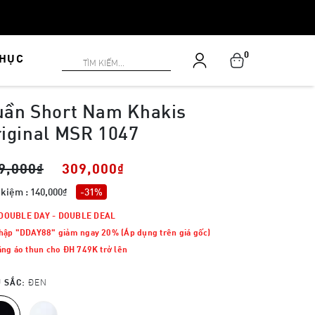
0
PHỤC
uần Short Nam Khakis
iginal MSR 1047
9,000₫
309,000₫
 kiệm : 140,000₫
-31%
DOUBLE DAY - DOUBLE DEAL
hập "DDAY88" giảm ngay 20% (Áp dụng trên giá gốc)
ặng áo thun cho ĐH 749K trở lên
 SẮC:
ĐEN