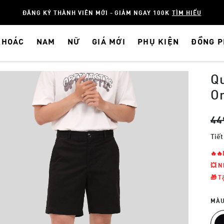
ĐĂNG KÝ THÀNH VIÊN MỚI - GIẢM NGAY 100K
TÌM HIỂU
KHOÁC
NAM
NỮ
GIÁ MỚI
PHỤ KIỆN
ĐỒNG 
Q
Or
44
Tiết
🔥
💥 N
🎁 T
MÀU