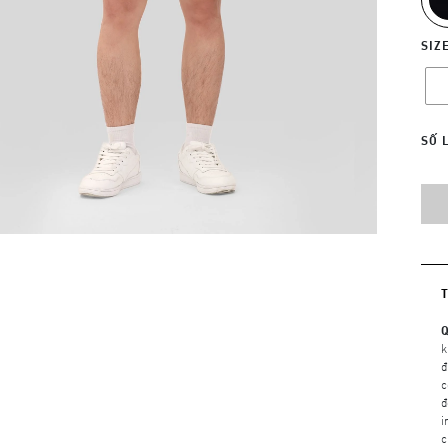
SIZ
SỐ 
Q
k
đ
c
đ
i
c