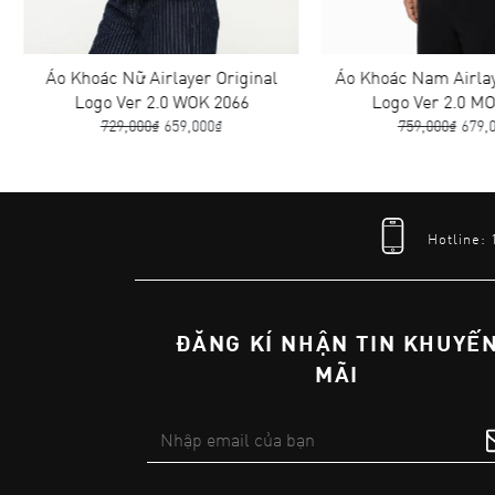
Áo Khoác Nữ Airlayer Original
Áo Khoác Nam Airlaye
Logo Ver 2.0 WOK 2066
Logo Ver 2.0 MOK
729,000₫
659,000₫
759,000₫
679,00
Hotline:
ĐĂNG KÍ NHẬN TIN KHUYẾ
MÃI