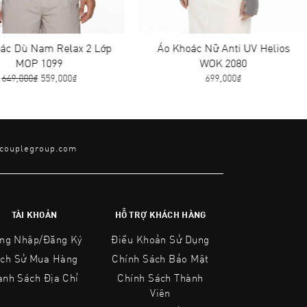
c Dù Nam Relax 2 Lớp
Áo Khoác Nữ Anti UV Helios
MOP 1099
WOK 2080
49,000₫
559,000₫
699,000₫
@couplegroup.com
TÀI KHOẢN
HỖ TRỢ KHÁCH HÀNG
ng Nhập/Đăng Ký
Điều Khoản Sử Dụng
ịch Sử Mua Hàng
Chính Sách Bảo Mật
anh Sách Địa Chỉ
Chính Sách Thành
Viên