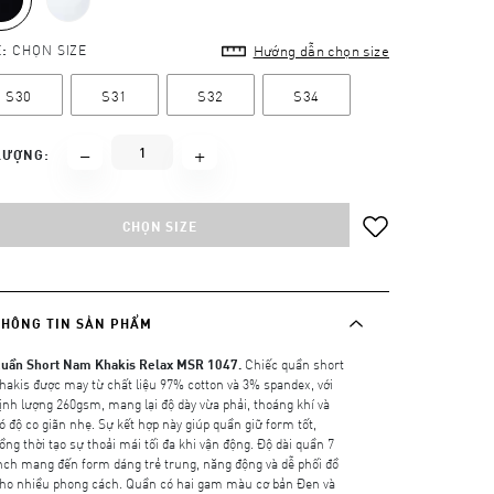
E:
CHỌN SIZE
Hướng dẫn chọn size
S30
S31
S32
S34
LƯỢNG:
CHỌN SIZE
THÔNG TIN SẢN PHẨM
uần Short Nam Khakis Relax MSR 1047.
Chiếc quần short
hakis được may từ chất liệu 97% cotton và 3% spandex, với
ịnh lượng 260gsm, mang lại độ dày vừa phải, thoáng khí và
ó độ co giãn nhẹ. Sự kết hợp này giúp quần giữ form tốt,
ồng thời tạo sự thoải mái tối đa khi vận động. Độ dài quần 7
nch mang đến form dáng trẻ trung, năng động và dễ phối đồ
ho nhiều phong cách. Quần có hai gam màu cơ bản Đen và