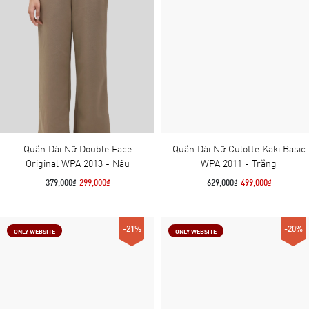
Quần Dài Nữ Double Face
Quần Dài Nữ Culotte Kaki Basic
Original WPA 2013 - Nâu
WPA 2011 - Trắng
379,000₫
299,000₫
629,000₫
499,000₫
-21%
-20%
ONLY WEBSITE
ONLY WEBSITE