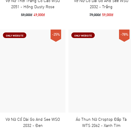
Vớ Nữ Thời Trang Cổ Cao WSO
Vớ Nữ Cổ Dài Go And See WSO
2051 - Hồng Dusty Rose
2032 - Trắng
59,000₫
49,000₫
79,000₫
59,000₫
-25%
-78%
ONLY WEBSITE
ONLY WEBSITE
Vớ Nữ Cổ Dài Go And See WSO
Áo Thun Nữ Croptop Đắp Tà
2032 - Đen
WTS 2062 - Xanh Tím