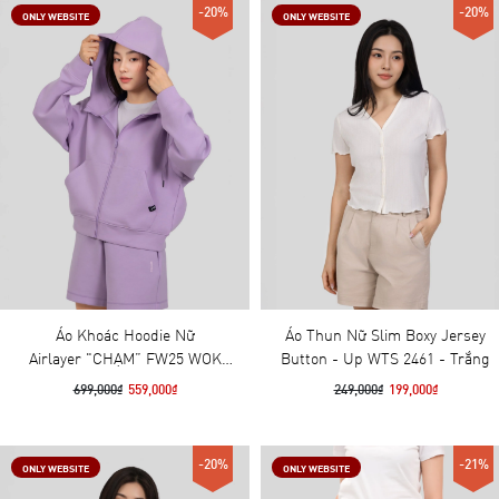
-20%
-20%
ONLY WEBSITE
ONLY WEBSITE
Áo Khoác Hoodie Nữ
Áo Thun Nữ Slim Boxy Jersey
Airlayer "CHẠM” FW25 WOK
Button - Up WTS 2461 - Trắng
2078 - Tím Lily
699,000₫
559,000₫
249,000₫
199,000₫
-20%
-21%
ONLY WEBSITE
ONLY WEBSITE