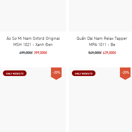
Áo Sơ Mi Nam Oxford Original
Quần Dài Nam Relax Tapper
MSH 1021 - Xanh Đen
MPA 1011 - Be
499,000₫
399,000₫
549,000₫
439,000₫
-20%
-20%
ONLY WEBSITE
ONLY WEBSITE