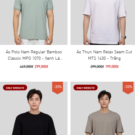
Áo Polo Nam Regular Bamboo
Áo Thun Nam Relax Seam Cut
Classic MPO 1070 - Xanh Lá
MTS 1430 - Trắng
Aqua Gray
449,000₫
299,000₫
299,000₫
199,000₫
-33%
-33%
ONLY WEBSITE
ONLY WEBSITE