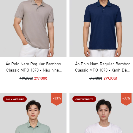
Áo Polo Nam Regular Bamboo
Áo Polo Nam Regular Bamboo
Classic MPO 1070 - Nâu Nhạt
Classic MPO 1070 - Xanh Đậm
Atmosphere
Estate Blue
449,000₫
299,000₫
449,000₫
299,000₫
-33%
-33%
ONLY WEBSITE
ONLY WEBSITE