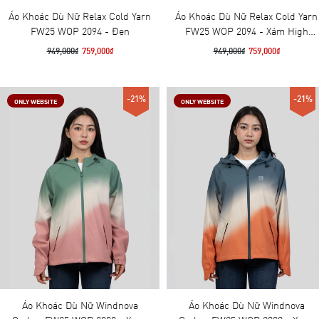
Áo Khoác Dù Nữ Relax Cold Yarn
Áo Khoác Dù Nữ Relax Cold Yarn
FW25 WOP 2094 - Đen
FW25 WOP 2094 - Xám High
Rise
949,000₫
759,000₫
949,000₫
759,000₫
-21%
-21%
ONLY WEBSITE
ONLY WEBSITE
Áo Khoác Dù Nữ Windnova
Áo Khoác Dù Nữ Windnova