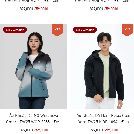
Ombre FW25 WOP 2088 - Xanh
Ombre FW25 WOP 2088 - Xanh
Phối Hồng Đất
Phối Cam
829,000₫
659,000₫
829,000₫
659,000₫
-21%
-20%
ONLY WEBSITE
ONLY WEBSITE
Áo Khoác Dù Nữ Windnova
Áo Khoác Dù Nam Relax Cold
Ombre FW25 WOP 2088 - Đen
Yarn FW25 MOP 1094 - Đen
Phối Xanh
829,000₫
659,000₫
999,000₫
799,000₫