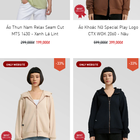
Áo Thun Nam Relax Seam Cut
Áo Khoác Nữ Special Play Logo
MTS 1430 - Xanh Lá Lint
CTX WOK 2060 - Nâu
299,000₫
199,000₫
599,000₫
399,000₫
-33%
-33%
ONLY WEBSITE
ONLY WEBSITE