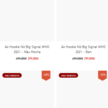
Áo Hoodie Nữ Big Signal WHO
Áo Hoodie Nữ Big Signal WHO
2021 - Nâu Mocha
2021 - Đen
499,000₫
299,000₫
499,000₫
299,000₫
-40%
-33%
ONLY WEBSITE
ONLY WEBSITE