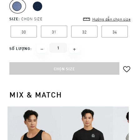
SIZE:
CHỌN SIZE
Hướng dẫn chọn size
30
31
32
34
SỐ LƯỢNG:
CHỌN SIZE
MIX & MATCH