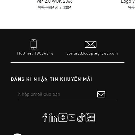
Ver 2.0 WOK 2066
Logo Ver 
729,000₫
659,000₫
759,00
Hotline: 18006516
contact@couplegroup.com
ĐĂNG KÍ NHẬN TIN KHUYẾN MÃI