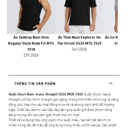
Áo Tanktop Nam Slim
Áo Thun Nam Explorer On
Áo Sơ Mi Nam
Regular Daily Body Fit MTS
The Street SS26 MTS 1529
SS26 M
349,000₫
559,
1518
259,000₫
THÔNG TIN SẢN PHẨM
Quần Short Nam Jeans Straight SS26 MSR 1060
Quần Short Jeans
Straight sở hữu form straight gọn gàng, mang tinh thần trẻ trung và năng
động, phù hợp cho các hoạt động mùa hè và phong cách phối đồ thường
ngày. Chất liệu denim cao cấp, dày dặn giúp quần giữ được phom đứng
dáng nhưng vẫn tạo cảm giác thoải mái khi mặc.
Thiết kế sử dụng hiệu ứng wash như quần mẫu, tạo bề mặt denim tự
nhiên cùng sắc độ màu dễ ứng dụng trong nhiều outfit casual. Sản phẩm