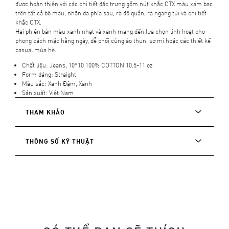
được hoàn thiện với các chi tiết đặc trưng gồm nút khắc CTX màu xám bạc
trên tất cả bộ màu, nhãn da phía sau, rà đô quần, rà ngang túi và chi tiết
khắc CTX.
Hai phiên bản màu xanh nhạt và xanh mang đến lựa chọn linh hoạt cho
phong cách mặc hằng ngày, dễ phối cùng áo thun, sơ mi hoặc các thiết kế
casual mùa hè.
Chất liệu: Jeans, 10*10 100% COTTON 10.5-11 oz
Form dáng: Straight
Màu sắc: Xanh Đậm, Xanh
Sản xuất: Việt Nam
THAM KHẢO
THÔNG SỐ KỸ THUẬT