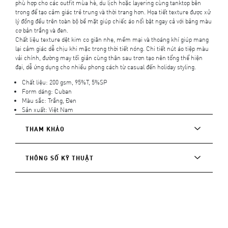
phù hợp cho các outfit mùa hè, du lịch hoặc layering cùng tanktop bên
trong để tạo cảm giác trẻ trung và thời trang hơn. Họa tiết texture được xử
lý đồng đều trên toàn bộ bề mặt giúp chiếc áo nổi bật ngay cả với bảng màu
cơ bản trắng và đen.
Chất liệu texture dệt kim co giãn nhẹ, mềm mại và thoáng khí giúp mang
lại cảm giác dễ chịu khi mặc trong thời tiết nóng. Chi tiết nút áo tiệp màu
vải chính, đường may tối giản cùng thân sau trơn tạo nên tổng thể hiện
đại, dễ ứng dụng cho nhiều phong cách từ casual đến holiday styling.
Chất liệu: 200 gsm, 95%T, 5%SP
Form dáng: Cuban
Màu sắc: Trắng, Đen
Sản xuất: Việt Nam
THAM KHẢO
THÔNG SỐ KỸ THUẬT