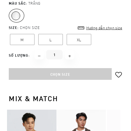
MÀU SẮC:
TRẮNG
SIZE:
CHỌN SIZE
Hướng dẫn chọn size
M
L
XL
SỐ LƯỢNG:
CHỌN SIZE
MIX & MATCH