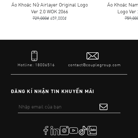
Áo Khoác Nữ Airlayer Original Logo
Áo Khoác Nam A
Ver 2.0 WOK 2066
Logo Ver 2
729,000₫
659,000₫
759,000₫
Hotline: 18006516
contact@couplegroup.com
ĐĂNG KÍ NHẬN TIN KHUYẾN MÃI