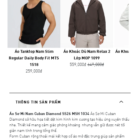
Áo Tanktop Nam Slim
Áo Khoác Dù Nam Relax 2
Áo Khoác Dù
Regular Daily Body Fit MTS
Lớp MOP 1099
10
559,000₫
649,000₫
679,
1518
259,000₫
THÔNG TIN SẢN PHẨM
Áo Sơ Mi Nam Cuban Diamond SS26 MSH 1034
Áo Sơ Mi Cuban
Diamond sở hữu họa tiết dệt kim hình kim cương tạo hiệu ứng xuyên thấu
nhẹ. Thiết kế mang cảm giác phóng khoáng nhưng vẫn giữ được nét tối
giản nam tính trong tổng thể.
Form Cuban rộng thoải mái kết hợp cổ áo mở đặc trưng giúp sản phẩm