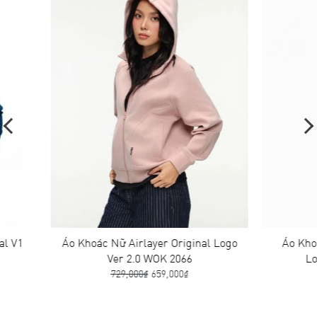
1
Áo Khoác Nữ Airlayer Original Logo
Áo Khoác N
Ver 2.0 WOK 2066
Logo V
729,000₫
659,000₫
759