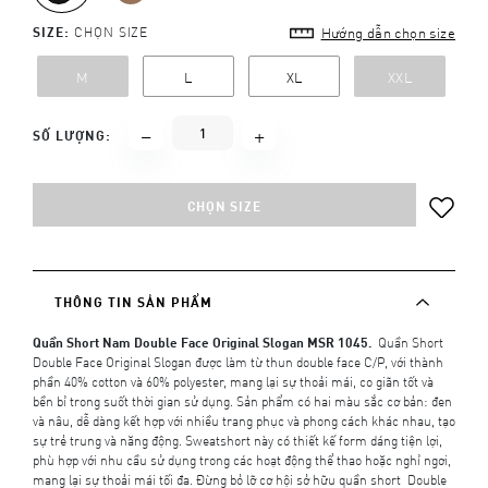
SIZE:
CHỌN SIZE
Hướng dẫn chọn size
M
L
XL
XXL
SỐ LƯỢNG:
CHỌN SIZE
THÔNG TIN SẢN PHẨM
Quần Short Nam Double Face Original Slogan MSR 1045.
Quần Short
Double Face Original Slogan được làm từ thun double face C/P, với thành
phần 40% cotton và 60% polyester, mang lại sự thoải mái, co giãn tốt và
bền bỉ trong suốt thời gian sử dụng. Sản phẩm có hai màu sắc cơ bản: đen
và nâu, dễ dàng kết hợp với nhiều trang phục và phong cách khác nhau, tạo
sự trẻ trung và năng động. Sweatshort này có thiết kế form dáng tiện lợi,
phù hợp với nhu cầu sử dụng trong các hoạt động thể thao hoặc nghỉ ngơi,
mang lại sự thoải mái tối đa. Đừng bỏ lỡ cơ hội sở hữu quần short Double