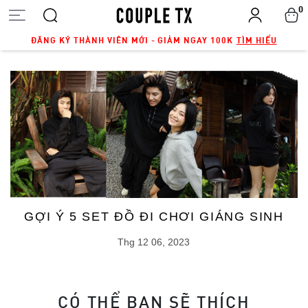
0
ĐĂNG KÝ THÀNH VIÊN MỚI - GIẢM NGAY 100K
TÌM HIỂU
GỢI Ý 5 SET ĐỒ ĐI CHƠI GIÁNG SINH
Thg 12 06, 2023
CÓ THỂ BẠN SẼ THÍCH