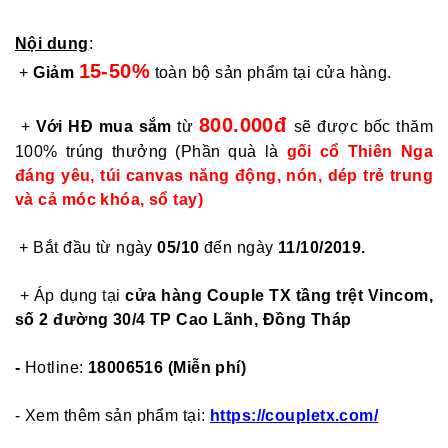
Nội dung
:
15-50%
+
Giảm
toàn bộ sản phẩm tại cửa hàng.
800.000đ
+
Với HĐ mua sắm
từ
sẽ được bốc thăm
100% trúng thưởng (Phần quà là
gối cổ Thiên Nga
đáng yêu, túi canvas năng động, nón, dép trẻ trung
và cả móc khóa, sổ tay)
+ Bắt đầu từ ngày
05/10
đến ngày
11/10/2019.
+ Áp dụng tại
cửa hàng Couple TX tầng trệt Vincom,
số 2 đường 30/4 TP Cao Lãnh, Đồng Tháp
-
Hotline:
18006516 (Miễn phí)
- Xem thêm sản phẩm tại:
https://coupletx.com/