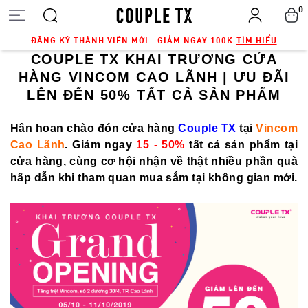
0
ĐĂNG KÝ THÀNH VIÊN MỚI - GIẢM NGAY 100K
TÌM HIỂU
COUPLE TX KHAI TRƯƠNG CỬA
HÀNG VINCOM CAO LÃNH | ƯU ĐÃI
LÊN ĐẾN 50% TẤT CẢ SẢN PHẨM
Hân hoan chào đón cửa hàng
Couple TX
tại
Vincom
Cao Lãnh
. Giảm ngay
15 - 50%
tất cả sản phẩm tại
cửa hàng, cùng cơ hội nhận về thật nhiều phần quà
hấp dẫn khi tham quan mua sắm tại không gian mới.