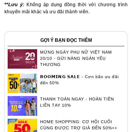
*
*Lưu ý:
Không áp dụng đồng thời với chương trình
khuyến mãi khác và ưu đãi thành viên.
GỢI Ý BẠN ĐỌC THÊM
MỪNG NGÀY PHỤ NỮ VIỆT NAM
20/10 - GỬI NÀNG NGÀN YÊU
THƯƠNG
𝗕𝗢𝗢𝗠𝗜𝗡𝗚 𝗦𝗔𝗟𝗘 - Cơn bão ưu đãi
đến 50%
THANH TOÁN NGAY - HOÀN TIỀN
LIỀN TAY 10%
HOME SHOPPING: CƠ HỘI CUỐI
CÙNG ĐƯỢC TRỢ GIÁ ĐẾN 50%++