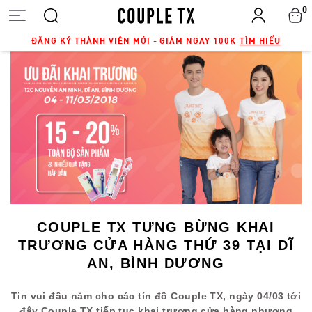
0
ĐĂNG KÝ THÀNH VIÊN MỚI - GIẢM NGAY 100K
TÌM HIỂU
COUPLE TX TƯNG BỪNG KHAI
TRƯƠNG CỬA HÀNG THỨ 39 TẠI DĨ
AN, BÌNH DƯƠNG
Tin vui đầu năm cho các tín đồ Couple TX, ngày 04/03 tới
đây Couple TX tiếp tục khai trương cửa hàng nhượng