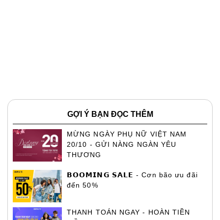
GỢI Ý BẠN ĐỌC THÊM
MỪNG NGÀY PHỤ NỮ VIỆT NAM
20/10 - GỬI NÀNG NGÀN YÊU
THƯƠNG
𝗕𝗢𝗢𝗠𝗜𝗡𝗚 𝗦𝗔𝗟𝗘 - Cơn bão ưu đãi
đến 50%
THANH TOÁN NGAY - HOÀN TIỀN