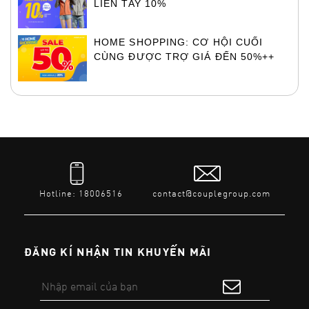
LIỀN TAY 10%
HOME SHOPPING: CƠ HỘI CUỐI
CÙNG ĐƯỢC TRỢ GIÁ ĐẾN 50%++
Hotline: 18006516
contact@couplegroup.com
ĐĂNG KÍ NHẬN TIN KHUYẾN MÃI