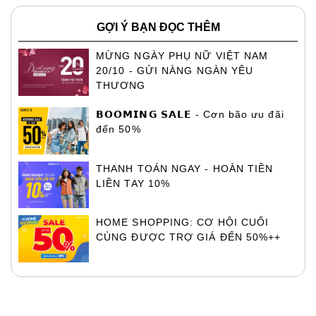
GỢI Ý BẠN ĐỌC THÊM
MỪNG NGÀY PHỤ NỮ VIỆT NAM
20/10 - GỬI NÀNG NGÀN YÊU
THƯƠNG
𝗕𝗢𝗢𝗠𝗜𝗡𝗚 𝗦𝗔𝗟𝗘 - Cơn bão ưu đãi
đến 50%
THANH TOÁN NGAY - HOÀN TIỀN
LIỀN TAY 10%
HOME SHOPPING: CƠ HỘI CUỐI
CÙNG ĐƯỢC TRỢ GIÁ ĐẾN 50%++