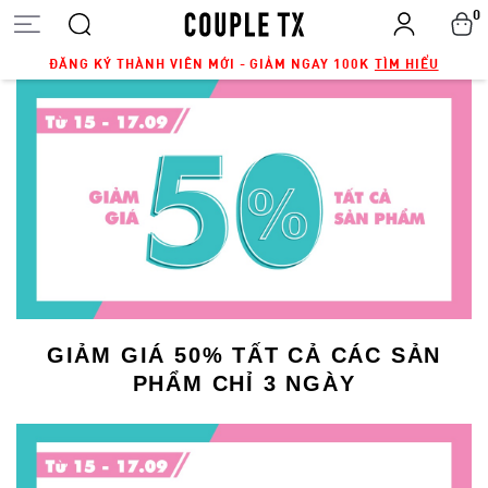
0
ĐĂNG KÝ THÀNH VIÊN MỚI - GIẢM NGAY 100K
TÌM HIỂU
GIẢM GIÁ 50% TẤT CẢ CÁC SẢN
PHẨM CHỈ 3 NGÀY