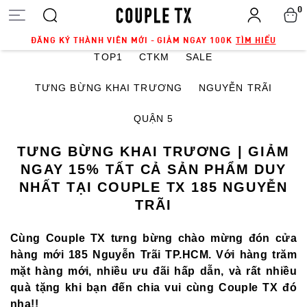
0
ĐĂNG KÝ THÀNH VIÊN MỚI - GIẢM NGAY 100K
TÌM HIỂU
TOP1
CTKM
SALE
TƯNG BỪNG KHAI TRƯƠNG
NGUYỄN TRÃI
QUẬN 5
TƯNG BỪNG KHAI TRƯƠNG | GIẢM
NGAY 15% TẤT CẢ SẢN PHẨM DUY
NHẤT TẠI COUPLE TX 185 NGUYỄN
TRÃI
Cùng Couple TX tưng bừng chào mừng đón cửa
hàng mới 185 Nguyễn Trãi TP.HCM. Với hàng trăm
mặt hàng mới, nhiều ưu đãi hấp dẫn, và rất nhiều
quà tặng khi bạn đến chia vui cùng Couple TX đó
nha!!