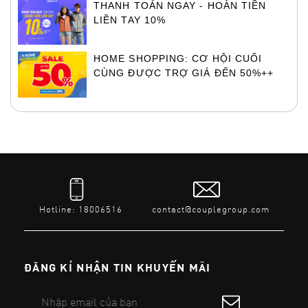
THANH TOÁN NGAY - HOÀN TIỀN
LIỀN TAY 10%
HOME SHOPPING: CƠ HỘI CUỐI
CÙNG ĐƯỢC TRỢ GIÁ ĐẾN 50%++
Hotline: 18006516
contact@couplegroup.com
ĐĂNG KÍ NHẬN TIN KHUYẾN MÃI