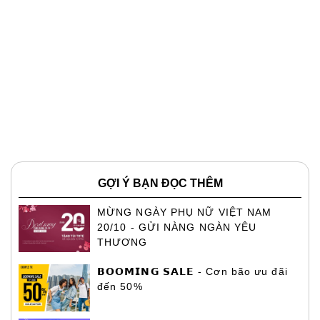
GỢI Ý BẠN ĐỌC THÊM
MỪNG NGÀY PHỤ NỮ VIỆT NAM
20/10 - GỬI NÀNG NGÀN YÊU
THƯƠNG
𝗕𝗢𝗢𝗠𝗜𝗡𝗚 𝗦𝗔𝗟𝗘 - Cơn bão ưu đãi
đến 50%