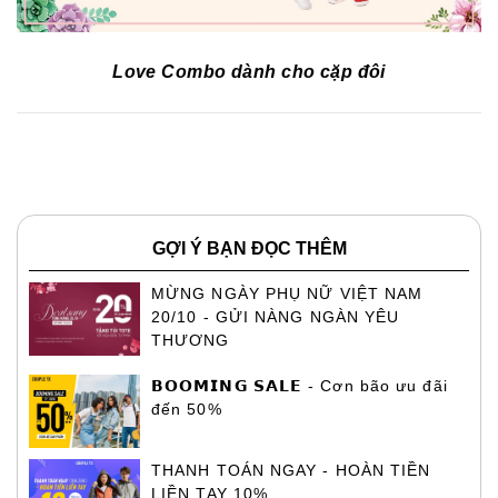
Love Combo dành cho cặp đôi
GỢI Ý BẠN ĐỌC THÊM
MỪNG NGÀY PHỤ NỮ VIỆT NAM
20/10 - GỬI NÀNG NGÀN YÊU
THƯƠNG
𝗕𝗢𝗢𝗠𝗜𝗡𝗚 𝗦𝗔𝗟𝗘 - Cơn bão ưu đãi
đến 50%
THANH TOÁN NGAY - HOÀN TIỀN
LIỀN TAY 10%