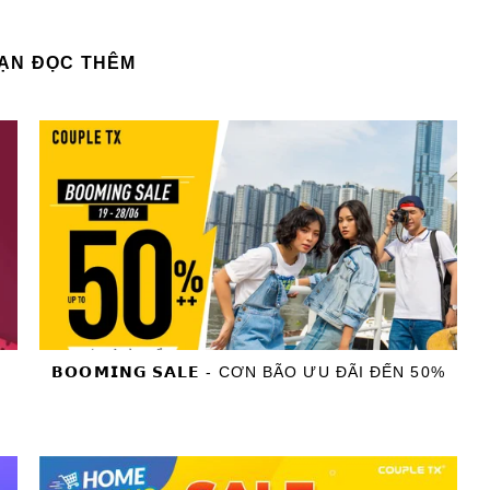
BẠN ĐỌC THÊM
𝗕𝗢𝗢𝗠𝗜𝗡𝗚 𝗦𝗔𝗟𝗘 - CƠN BÃO ƯU ĐÃI ĐẾN 50%