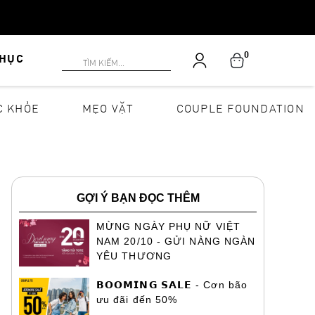
0
PHỤC
C KHỎE
MẸO VẶT
COUPLE FOUNDATION
GỢI Ý BẠN ĐỌC THÊM
MỪNG NGÀY PHỤ NỮ VIỆT
NAM 20/10 - GỬI NÀNG NGÀN
YÊU THƯƠNG
𝗕𝗢𝗢𝗠𝗜𝗡𝗚 𝗦𝗔𝗟𝗘 - Cơn bão
ưu đãi đến 50%