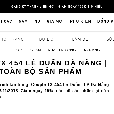
ĐĂNG KÝ THÀNH VIÊN MỚI - GIẢM NGAY 100K
TÌM HIỂU
KHOÁC
NAM
NỮ
GIÁ MỚI
PHỤ KIỆN
ĐỒNG 
THỜI TRANG
DU LỊCH
LÀM ĐẸP
SỨ
TOP1
CTKM
KHAI TRƯƠNG
ĐÀ NẴNG
X 454 LÊ DUẨN ĐÀ NẴNG |
 TOÀN BỘ SẢN PHẨM
ình tân trang, Couple TX 454 Lê Duẫn, T.P Đà Nẵng
06/11/2018. Giảm ngay 15% toàn bộ sản phẩm tại cửa
.