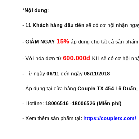
*
Nội dung
:
-
11 Khách hàng đầu tiên
sẽ có cơ hội nhận nga
15%
-
GIẢM NGAY
áp dụng cho tất cả sản phẩm
600.000đ
- Với hóa đơn từ
KH sẽ có cơ hội nhậ
- Từ ngày
06/11
đến ngày
08/11/2018
- Áp dụng tại cửa hàng
Couple TX 454 Lê Duẩn,
-
Hotline:
18006516 -18006526 (Miễn phí)
- Xem thêm sản phẩm tại:
https://coupletx.com/