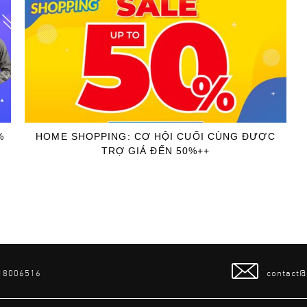
%
HOME SHOPPING: CƠ HỘI CUỐI CÙNG ĐƯỢC
TRỢ GIÁ ĐẾN 50%++
 18006516
contact