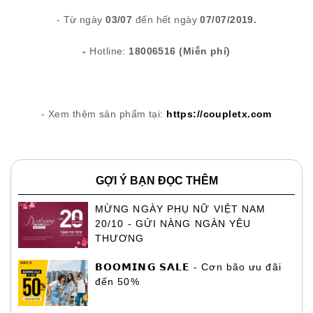
- Từ ngày
03/07
đến hết ngày
07/07/2019.
-
Hotline:
18006516 (Miễn phí)
- Xem thêm sản phẩm tại:
https://coupletx.com
GỢI Ý BẠN ĐỌC THÊM
MỪNG NGÀY PHỤ NỮ VIỆT NAM
20/10 - GỬI NÀNG NGÀN YÊU
THƯƠNG
𝗕𝗢𝗢𝗠𝗜𝗡𝗚 𝗦𝗔𝗟𝗘 - Cơn bão ưu đãi
đến 50%