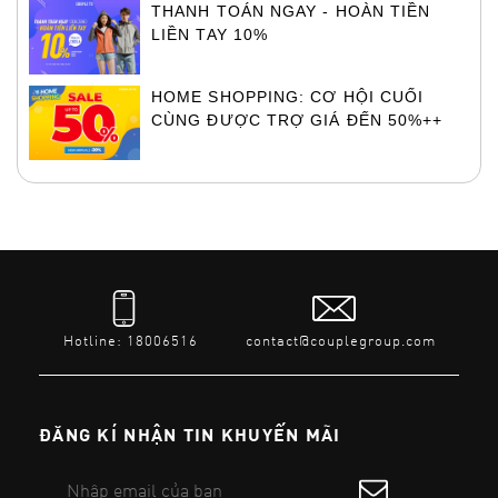
THANH TOÁN NGAY - HOÀN TIỀN
LIỀN TAY 10%
HOME SHOPPING: CƠ HỘI CUỐI
CÙNG ĐƯỢC TRỢ GIÁ ĐẾN 50%++
Hotline: 18006516
contact@couplegroup.com
ĐĂNG KÍ NHẬN TIN KHUYẾN MÃI