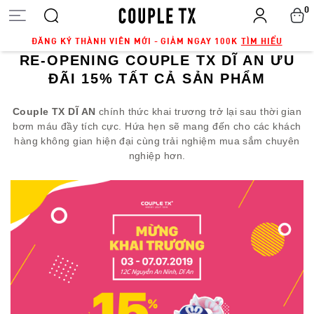
0
ĐĂNG KÝ THÀNH VIÊN MỚI - GIẢM NGAY 100K
TÌM HIỂU
RE-OPENING COUPLE TX DĨ AN ƯU
ĐÃI 15% TẤT CẢ SẢN PHẨM
Couple TX DĨ AN
chính thức khai trương trở lại sau thời gian
bơm máu đầy tích cực. Hứa hẹn sẽ mang đến cho các khách
hàng không gian hiện đại cùng trải nghiệm mua sắm chuyên
nghiệp hơn.