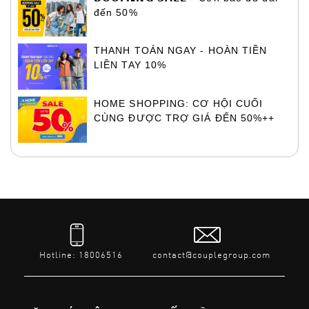
đến 50%
THANH TOÁN NGAY - HOÀN TIỀN
LIỀN TAY 10%
HOME SHOPPING: CƠ HỘI CUỐI
CÙNG ĐƯỢC TRỢ GIÁ ĐẾN 50%++
Hotline: 18006516
contact@couplegroup.com