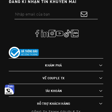
ĐĂNG KÍ NHẬN TIN KHUYẾN MÃI
KHÁM PHÁ
VỀ COUPLE TX
TÀI KHOẢN
HỖ TRỢ KHÁCH HÀNG
CÔNG TY TNHH COUPLE TX