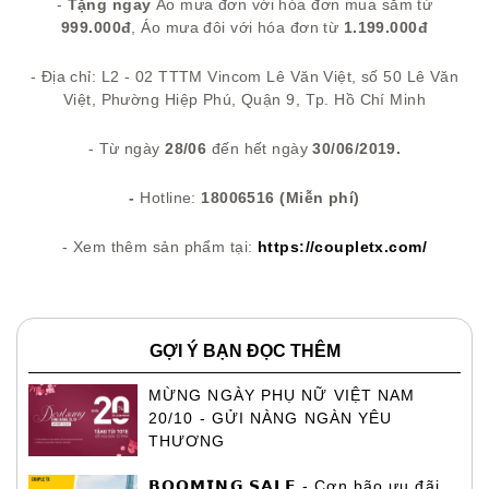
-
Tặng ngay
Áo mưa đơn với hóa đơn mua sắm từ
999.000đ
, Áo mưa đôi với hóa đơn từ
1.199.000đ
- Địa chỉ: L2 - 02 TTTM Vincom Lê Văn Việt,
số 50 Lê Văn
Việt, Phường Hiệp Phú, Quận 9, Tp. Hồ Chí Minh
- Từ ngày
28/06
đến hết ngày
30/06/2019.
-
Hotline:
18006516 (Miễn phí)
- Xem thêm sản phẩm tại:
https://coupletx.com/
GỢI Ý BẠN ĐỌC THÊM
MỪNG NGÀY PHỤ NỮ VIỆT NAM
20/10 - GỬI NÀNG NGÀN YÊU
THƯƠNG
𝗕𝗢𝗢𝗠𝗜𝗡𝗚 𝗦𝗔𝗟𝗘 - Cơn bão ưu đãi