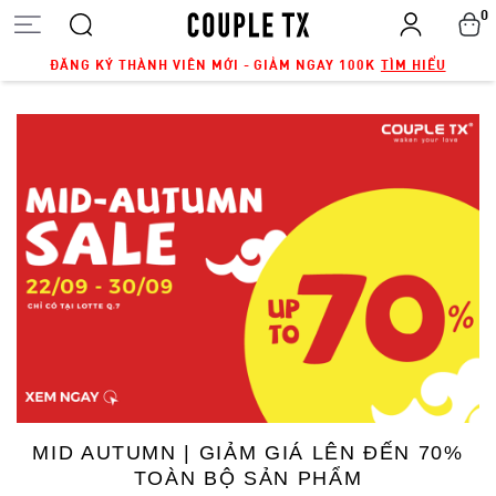
0
ĐĂNG KÝ THÀNH VIÊN MỚI - GIẢM NGAY 100K
TÌM HIỂU
MID AUTUMN | GIẢM GIÁ LÊN ĐẾN 70%
TOÀN BỘ SẢN PHẨM