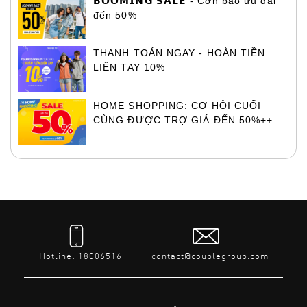
𝗕𝗢𝗢𝗠𝗜𝗡𝗚 𝗦𝗔𝗟𝗘 - Cơn bão ưu đãi
đến 50%
THANH TOÁN NGAY - HOÀN TIỀN
LIỀN TAY 10%
HOME SHOPPING: CƠ HỘI CUỐI
CÙNG ĐƯỢC TRỢ GIÁ ĐẾN 50%++
Hotline: 18006516
contact@couplegroup.com