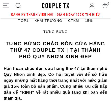
0
ĐĂNG KÝ THÀNH VIÊN MỚI - GIẢM NGAY 100K
TÌM HIỂU
TOP1
KHAI TRƯƠNG
CTKM
15%
TƯNG BỪNG
TƯNG BỪNG CHÀO ĐÓN CỬA HÀNG
THỨ 47 COUPLE TX | TẠI THÀNH
PHỐ QUY NHƠN XINH ĐẸP
Hân hoan chào đón cửa hàng thứ 47 tại thành phố
Quy Nhơn xinh đẹp. Cơ hội tuyệt vời để sở hữu
ngay những mặt hàng thời trang nhất với mức giảm
giá 15% toàn bộ sản phẩm. Cùng nhiều ưu đãi hấp
dẫn để "RINH" về rất nhiều quà tặng khi bạn đến
tham gia.