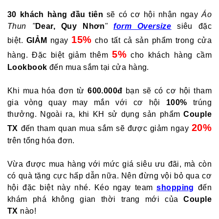
30 khách hàng đầu tiên
sẽ có cơ hội nhận ngay
Áo
Thun "
Dear, Quy Nhơn
"
form Oversize
siêu đặc
15%
biệt.
GIẢM
ngay
cho tất cả sản phẩm trong cửa
5%
hàng. Đặc biệt giảm thêm
cho khách hàng cầm
Lookbook
đến mua sắm tại cửa hàng.
Khi mua hóa đơn từ
600.000đ
bạn sẽ có cơ hội tham
gia vòng quay may mắn với cơ hội
100%
trúng
thưởng.
Ngoài ra, khi KH sử dụng sản phẩm
Couple
20%
TX
đến tham quan mua sắm sẽ được giảm ngay
trên tổng hóa đơn.
Vừa được mua hàng với mức giá siêu ưu đãi, mà còn
có quà tặng cực hấp dẫn nữa. Nên đừng vội bỏ qua cơ
hội đặc biệt này nhé. Kéo ngay team
shopping
đến
khám phá không gian thời trang mới của
Couple
TX
nào!