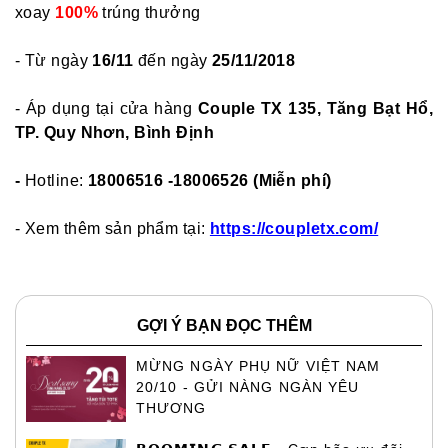
xoay
100%
trúng thưởng
- Từ ngày
16/11
đến ngày
25/11/2018
- Áp dụng tại cửa hàng
Couple TX 135, Tăng Bạt Hổ,
TP. Quy Nhơn, Bình Định
-
Hotline:
18006516 -18006526 (Miễn phí)
- Xem thêm sản phẩm tại:
https://coupletx.com/
GỢI Ý BẠN ĐỌC THÊM
MỪNG NGÀY PHỤ NỮ VIỆT NAM
20/10 - GỬI NÀNG NGÀN YÊU
THƯƠNG