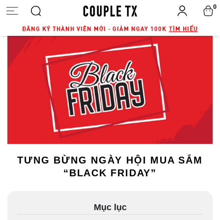
0
ĐĂNG KÝ THÀNH VIÊN MỚI - GIẢM NGAY 100K
TÌM HIỂU
TƯNG BỪNG NGÀY HỘI MUA SẮM
“BLACK FRIDAY”
Mục lục