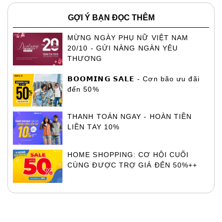
GỢI Ý BẠN ĐỌC THÊM
MỪNG NGÀY PHỤ NỮ VIỆT NAM
20/10 - GỬI NÀNG NGÀN YÊU
THƯƠNG
𝗕𝗢𝗢𝗠𝗜𝗡𝗚 𝗦𝗔𝗟𝗘 - Cơn bão ưu đãi
đến 50%
THANH TOÁN NGAY - HOÀN TIỀN
LIỀN TAY 10%
HOME SHOPPING: CƠ HỘI CUỐI
CÙNG ĐƯỢC TRỢ GIÁ ĐẾN 50%++