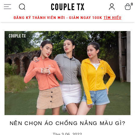
0
ĐĂNG KÝ THÀNH VIÊN MỚI - GIẢM NGAY 100K
TÌM HIỂU
NÊN CHỌN ÁO CHỐNG NẮNG MÀU GÌ?
Thg 3 06, 2022