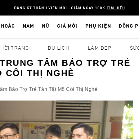
ĐĂNG KÝ THÀNH VIÊN MỚI - GIẢM NGAY 100K
TÌM HIỂU
KHOÁC
NAM
NỮ
GIÁ MỚI
PHỤ KIỆN
ĐỒNG 
THỜI TRANG
DU LỊCH
LÀM ĐẸP
SỨ
 TRUNG TÂM BẢO TRỢ TRẺ
 CÔI THỊ NGHÈ
Tâm Bảo Trợ Trẻ Tàn Tật Mồ Côi Thị Nghè