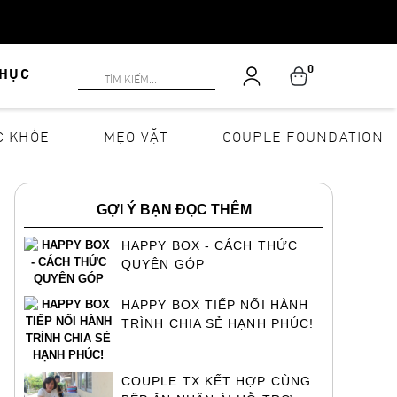
0
PHỤC
C KHỎE
MẸO VẶT
COUPLE FOUNDATION
GỢI Ý BẠN ĐỌC THÊM
HAPPY BOX - CÁCH THỨC
QUYÊN GÓP
HAPPY BOX TIẾP NỐI HÀNH
TRÌNH CHIA SẺ HẠNH PHÚC!
COUPLE TX KẾT HỢP CÙNG