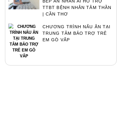
BẾP ĂN NHÂN ÁI HỖ TRỢ
TTBT BỆNH NHÂN TÂM THẦN
| CẦN THƠ
CHƯƠNG TRÌNH NẤU ĂN TẠI
TRUNG TÂM BẢO TRỢ TRẺ
EM GÒ VẤP