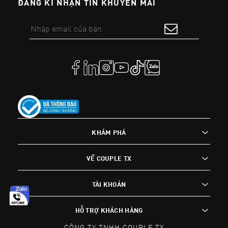
ĐĂNG KÍ NHẬN TIN KHUYẾN MÃI
KHÁM PHÁ
VỀ COUPLE TX
TÀI KHOẢN
HỖ TRỢ KHÁCH HÀNG
CÔNG TY TNHH COUPLE TX