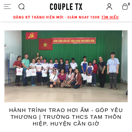
0
ĐĂNG KÝ THÀNH VIÊN MỚI - GIẢM NGAY 100K
TÌM HIỂU
HÀNH TRÌNH TRAO HƠI ẤM - GÓP YÊU
THƯƠNG | TRƯỜNG THCS TAM THÔN
HIỆP, HUYỆN CẦN GIỜ