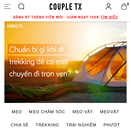
0
ĐĂNG KÝ THÀNH VIÊN MỚI - GIẢM NGAY 100K
TÌM HIỂU
MẸO
MẸO CHĂM SÓC
MẸO VẶT
MẸOVẶT
CHIA SẺ
TREKKING
TRẢI NGHIỆM
PHƯỢT