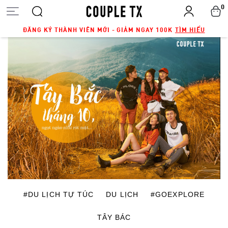
0
ĐĂNG KÝ THÀNH VIÊN MỚI - GIẢM NGAY 100K
TÌM HIỂU
#DU LỊCH TỰ TÚC
DU LỊCH
#GOEXPLORE
TÂY BÁC