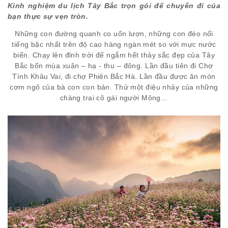
Kinh nghiệm du lịch Tây Bắc trọn gói để chuyến đi của
bạn thực sự vẹn tròn.
Những con đường quanh co uốn lượn, những con đèo nổi
tiếng bậc nhất trên độ cao hàng ngàn mét so với mực nước
biển. Chạy lên đỉnh trời để ngắm hết thảy sắc đẹp của Tây
Bắc bốn mùa xuân – hạ - thu – đông. Lần đầu tiên đi Chợ
Tình Khâu Vai, đi chợ Phiên Bắc Hà. Lần đầu được ăn món
cơm ngô của bà con con bản. Thử một điệu nhảy của những
chàng trai cô gái người Mông…