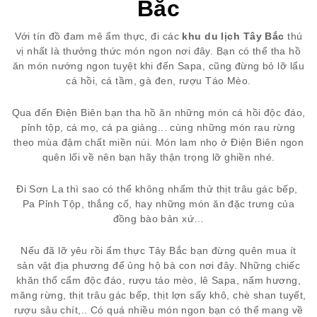
Bắc
Với tín đồ đam mê ẩm thực, đi các
khu du lịch Tây Bắc
thú
vị nhất là thưởng thức món ngon nơi đây. Bạn có thể tha hồ
ăn món nướng ngon tuyệt khi đến Sapa, cũng đừng bỏ lỡ lẩu
cá hồi, cá tầm, gà đen, rượu Táo Mèo.
Qua đến Điện Biên bạn tha hồ ăn những món cá hồi độc đáo,
pỉnh tộp, cá mọ, cá pa giảng... cùng những món rau rừng
theo mùa đậm chất miền núi. Món lam nhọ ở Điện Biên ngon
quên lối về nên bạn hãy thận trọng lỡ ghiền nhé.
Đi Sơn La thì sao có thể không nhấm thử thịt trâu gác bếp,
Pa Pỉnh Tộp, thắng cố, hay những món ăn đặc trưng của
đồng bào bản xứ…
Nếu đã lỡ yêu rồi ẩm thực Tây Bắc bạn đừng quên mua ít
sản vật địa phương để ủng hộ bà con nơi đây. Những chiếc
khăn thổ cẩm độc đáo, rượu táo mèo, lê Sapa, nấm hương,
măng rừng, thịt trâu gác bếp, thịt lợn sấy khô, chè shan tuyết,
rượu sâu chít,.. Có quá nhiều món ngon bạn có thể mang về