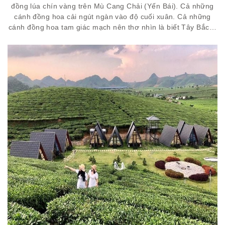
đồng lúa chín vàng trên Mù Cang Chải (Yến Bái). Cả những
cánh đồng hoa cải ngút ngàn vào độ cuối xuân. Cả những
cánh đồng hoa tam giác mạch nên thơ nhìn là biết Tây Bắc…