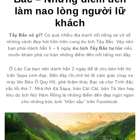
làm nao lòng người lữ
khách
Tây Bắc có gì?
Có quá nhiều địa danh nổi tiếng và vô số
những cảnh đẹp hút hồn trên cung du lịch Tây Bắc. Vậy nên
bạn phải dành hẳn 5 – 6 ngày
du lịch Tây Bắc tự túc
nếu
muốn khám phá cơ bản những điểm đến nổi tiếng nơi đây.
Ở Lào Cai bạn nên dành hẳn 2 ngày để đi cho bèn hết thị
trấn Sapa xinh đẹp. Đến đây rồi chớ bỏ lỡ cảm giác chạy xe
máy lên Đèo Ô Quy Hồ, ghé thăm thác Bạc và chợ Tình đặc
sắc tối thứ 7. Nhà thờ đá Sapa, bản Cát Cát, bản Tả Van hay
khu du lịch Núi Hàm Rồng là những điểm đến đẹp ngút ngàn
cho những bức ảnh “thần sầu” trên Facebook.