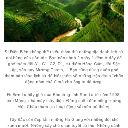
Đi Điện Biên không thể thiếu thăm thú những địa danh lịch sử
oai hùng của dân tộc. Bạn nên dành 2 ngày 1 đêm ở đây để
ghé thăm đồi A1, C1, C2, D1, cứ điểm Hồng Cúm, đồi Độc
Lập, sân bay Mường Thanh,… Bạn cũng đừng quên ghé
thăm bảo tàng lịch sử để biết thêm về những trận đánh “chấn
động năm châu” mà cha ông ta đã từng.
Đi Sơn La hãy ghé qua Bảo tàng tỉnh Sơn La từ năm 1908,
bản Mòng, nhà máy thủy điện. Đừng quên đến nông trường
Mộc Châu tham gia hoạt động vắt sữa bò thú vị.
Tây Bắc còn đẹp lắm những Hà Giang với những đồi chè
xanh mướt. Những cây chè shan tuyết cổ thụ. Những cánh