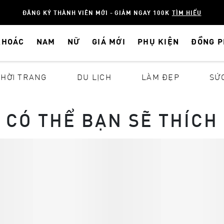
ĐĂNG KÝ THÀNH VIÊN MỚI - GIẢM NGAY 100K
TÌM HIỂU
KHOÁC
NAM
NỮ
GIÁ MỚI
PHỤ KIỆN
ĐỒNG 
THỜI TRANG
DU LỊCH
LÀM ĐẸP
SỨ
CÓ THỂ BẠN SẼ THÍCH