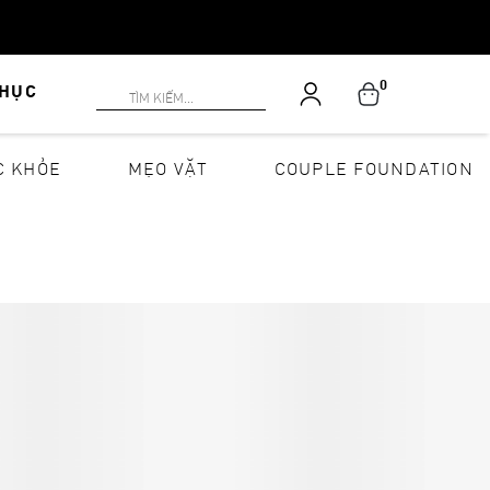
0
PHỤC
C KHỎE
MẸO VẶT
COUPLE FOUNDATION