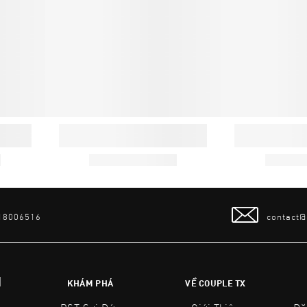
 18006516
contact
N
KHÁM PHÁ
VỀ COUPLE TX