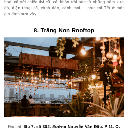
hoài cổ với chiếc tivi cũ, cái khăn trải bàn từ những năm xưa
đó, điện thoại cổ, cành đào, cành mai,… như cái Tết ở một
gia đình xưa vậy.
8. Trăng Non Rooftop
Địa chỉ:
lầu 7, số 302, đường Nguyễn Văn Đậu, P 11, Q.