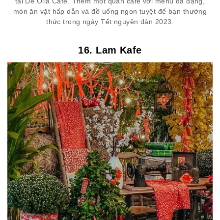
tại De Olla Café. Thêm một quán café với menu đa dạng,
món ăn vặt hấp dẫn và đồ uống ngon tuyệt để bạn thưởng
thức trong ngày Tết nguyên đán 2023.
16. Lam Kafe