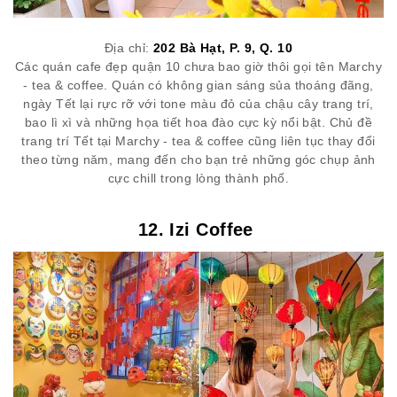
Địa chỉ:
202 Bà Hạt, P. 9, Q. 10
Các quán cafe đẹp quận 10 chưa bao giờ thôi gọi tên Marchy
- tea & coffee. Quán có không gian sáng sủa thoáng đãng,
ngày Tết lại rực rỡ với tone màu đỏ của chậu cây trang trí,
bao lì xì và những họa tiết hoa đào cực kỳ nổi bật. Chủ đề
trang trí Tết tại Marchy - tea & coffee cũng liên tục thay đổi
theo từng năm, mang đến cho bạn trẻ những góc chụp ảnh
cực chill trong lòng thành phố.
12. Izi Coffee