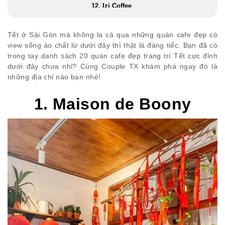
12. Izi Coffee
13. Le Ciel Café
14. SKD Coffee & Tea
Tết ở Sài Gòn mà không la cà qua những quán cafe đẹp có
view sống ảo chất lừ dưới đây thì thật là đáng tiếc. Bạn đã có
15. De Olla Café
trong tay danh sách 20 quán cafe đẹp trang trí Tết cực đỉnh
16. Lam Kafe
dưới đây chưa nhỉ? Cùng Couple TX khám phá ngay đó là
17. De Tuilo
những địa chỉ nào bạn nhé!
18. Boo coffee
19. Mơ đi Hội
1. Maison de Boony
20. In Fact Coffee Saigon
Lời kết