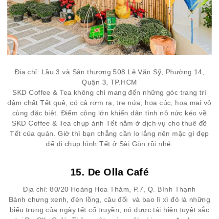
Địa chỉ: Lầu 3 và Sân thượng 508 Lê Văn Sỹ, Phường 14,
Quận 3, TP.HCM
SKD Coffee & Tea không chỉ mang đến những góc trang trí
đậm chất Tết quê, có cả rơm rạ, tre nứa, hoa cúc, hoa mai vô
cùng đặc biệt. Điểm cộng lớn khiến dân tình nô nức kéo về
SKD Coffee & Tea chụp ảnh Tết nằm ở dịch vụ cho thuê đồ
Tết của quán. Giờ thì bạn chẳng cần lo lắng nên mặc gì đẹp
để đi chụp hình Tết ở Sài Gòn rồi nhé.
15. De Olla Café
Địa chỉ: 80/20 Hoàng Hoa Thám, P.7, Q. Bình Thạnh
Bánh chưng xenh, đèn lồng, câu đối và bao lì xì đỏ là những
biểu trưng của ngày tết cổ truyền, nó được tái hiện tuyệt sắc