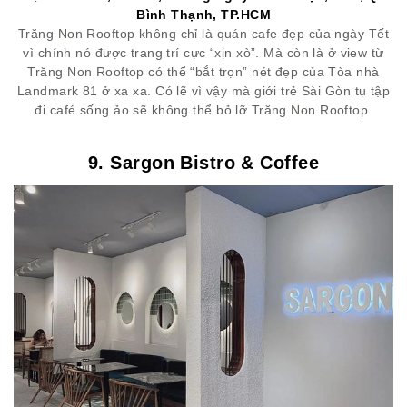
Bình Thạnh, TP.HCM
Trăng Non Rooftop không chỉ là quán cafe đẹp của ngày Tết
vì chính nó được trang trí cực “xịn xò”. Mà còn là ở view từ
Trăng Non Rooftop có thể “bắt trọn” nét đẹp của Tòa nhà
Landmark 81 ở xa xa. Có lẽ vì vậy mà giới trẻ Sài Gòn tụ tập
đi café sống ảo sẽ không thể bỏ lỡ Trăng Non Rooftop.
9. Sargon Bistro & Coffee