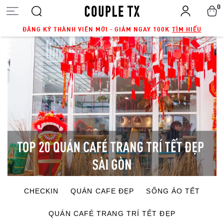
0
ĐĂNG KÝ THÀNH VIÊN MỚI - GIẢM NGAY 100K
TÌM HIỂU
CHECKIN
QUÁN CAFE ĐẸP
SỐNG ẢO TẾT
QUÁN CAFÉ TRANG TRÍ TẾT ĐẸP