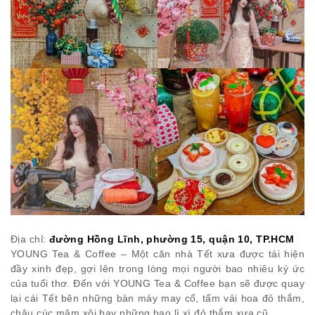
Địa chỉ:
đường Hồng Lĩnh, phường 15, quận 10, TP.HCM
YOUNG Tea & Coffee – Một căn nhà Tết xưa được tái hiện
đầy xinh đẹp, gợi lên trong lòng mọi người bao nhiêu ký ức
của tuổi thơ. Đến với YOUNG Tea & Coffee bạn sẽ được quay
lại cái Tết bên những bàn máy may cổ, tấm vải hoa đỏ thắm,
chậu cúc mâm xôi hay những bao lì xì đỏ thắm xưa cũ…