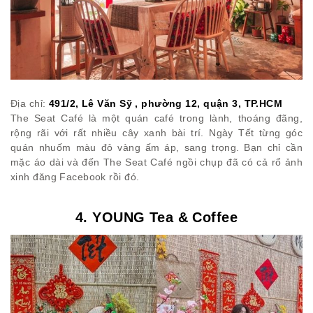
Địa chỉ:
491/2, Lê Văn Sỹ , phường 12, quận 3, TP.HCM
The Seat Café là một quán café trong lành, thoáng đãng,
rộng rãi với rất nhiều cây xanh bài trí. Ngày Tết từng góc
quán nhuốm màu đỏ vàng ấm áp, sang trọng. Bạn chỉ cần
mặc áo dài và đến The Seat Café ngồi chụp đã có cả rổ ảnh
xinh đăng Facebook rồi đó.
4. YOUNG Tea & Coffee