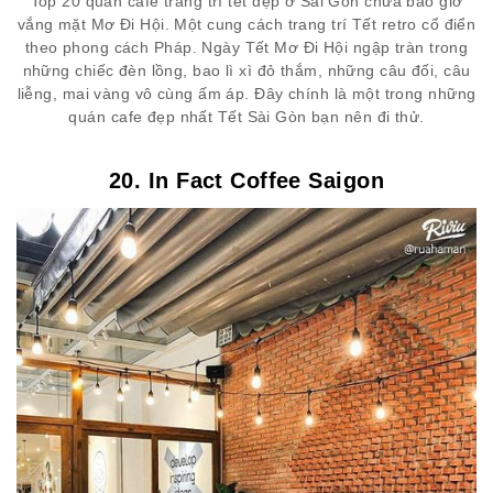
Top 20 quán cafe trang trí tết đẹp ở Sài Gòn chưa bao giờ
vắng mặt Mơ Đi Hội. Một cung cách trang trí Tết retro cổ điển
theo phong cách Pháp. Ngày Tết Mơ Đi Hội ngập tràn trong
những chiếc đèn lồng, bao lì xì đỏ thắm, những câu đối, câu
liễng, mai vàng vô cùng ấm áp. Đây chính là một trong những
quán cafe đẹp nhất Tết Sài Gòn bạn nên đi thử.
20. In Fact Coffee Saigon