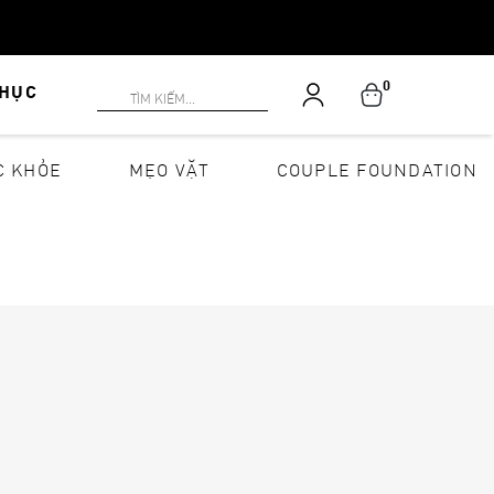
0
PHỤC
C KHỎE
MẸO VẶT
COUPLE FOUNDATION