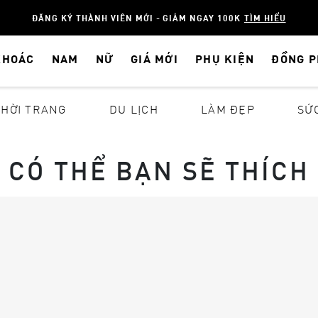
ĐĂNG KÝ THÀNH VIÊN MỚI - GIẢM NGAY 100K
TÌM HIỂU
KHOÁC
NAM
NỮ
GIÁ MỚI
PHỤ KIỆN
ĐỒNG 
THỜI TRANG
DU LỊCH
LÀM ĐẸP
SỨ
CÓ THỂ BẠN SẼ THÍCH