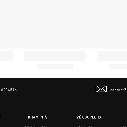
 18006516
contact
N
KHÁM PHÁ
VỀ COUPLE TX