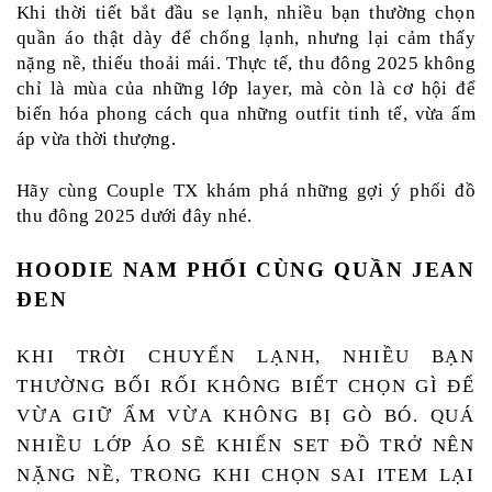
Khi thời tiết bắt đầu se lạnh, nhiều bạn thường chọn 
quần áo thật dày để chống lạnh, nhưng lại cảm thấy 
nặng nề, thiếu thoải mái. Thực tế, thu đông 2025 không 
chỉ là mùa của những lớp layer, mà còn là cơ hội để 
biến hóa phong cách qua những outfit tinh tế, vừa ấm 
áp vừa thời thượng.
Hãy cùng Couple TX khám phá những gợi ý phối đồ 
thu đông 2025 dưới đây nhé.
HOODIE NAM PHỐI CÙNG QUẦN JEAN 
ĐEN
KHI TRỜI CHUYỂN LẠNH, NHIỀU BẠN 
THƯỜNG BỐI RỐI KHÔNG BIẾT CHỌN GÌ ĐỂ 
VỪA GIỮ ẤM VỪA KHÔNG BỊ GÒ BÓ. QUÁ 
NHIỀU LỚP ÁO SẼ KHIẾN SET ĐỒ TRỞ NÊN 
NẶNG NỀ, TRONG KHI CHỌN SAI ITEM LẠI 