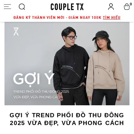
0
ĐĂNG KÝ THÀNH VIÊN MỚI - GIẢM NGAY 100K
TÌM HIỂU
GỢI Ý TREND PHỐI ĐỒ THU ĐÔNG
2025 VỪA ĐẸP, VỪA PHONG CÁCH