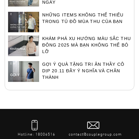
NGÀY
NHỮNG ITEMS KHÔNG THỂ THIẾU
TRONG TỦ ĐỒ MÙA THU CỦA BẠN
KHÁM PHÁ XU HƯỚNG MÀU SẮC THU
ĐÔNG 2025 MÀ BẠN KHÔNG THỂ BỎ
LỠ
GỢI Ý QUÀ TẶNG TRI ÂN THẦY CÔ
DỊP 20.11 ĐẦY Ý NGHĨA VÀ CHÂN
THÀNH
Hotline: 18006516
contact@couplegroup.com