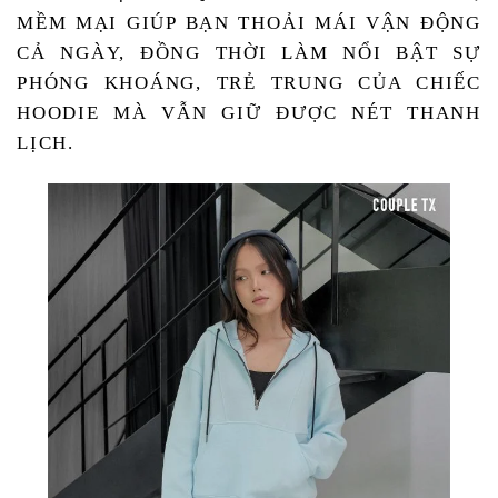
MỀM MẠI GIÚP BẠN THOẢI MÁI VẬN ĐỘNG 
CẢ NGÀY, ĐỒNG THỜI LÀM NỔI BẬT SỰ 
PHÓNG KHOÁNG, TRẺ TRUNG CỦA CHIẾC 
HOODIE MÀ VẪN GIỮ ĐƯỢC NÉT THANH 
LỊCH.