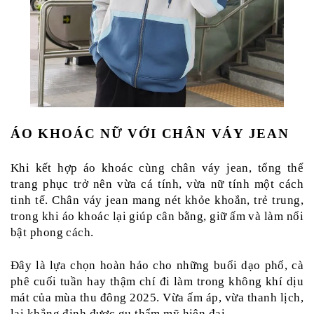
ÁO KHOÁC NỮ VỚI CHÂN VÁY JEAN 
Khi kết hợp áo khoác cùng chân váy jean, tổng thể 
trang phục trở nên vừa cá tính, vừa nữ tính một cách 
tinh tế. Chân váy jean mang nét khỏe khoắn, trẻ trung, 
trong khi áo khoác lại giúp cân bằng, giữ ấm và làm nổi 
bật phong cách.
Đây là lựa chọn hoàn hảo cho những buổi dạo phố, cà 
phê cuối tuần hay thậm chí đi làm trong không khí dịu 
mát của mùa thu đông 2025. Vừa ấm áp, vừa thanh lịch, 
lại khẳng định được gu thẩm mỹ hiện đại.