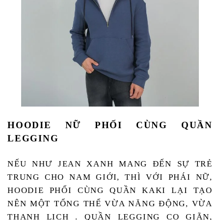
HOODIE NỮ PHỐI CÙNG QUẦN 
LEGGING 
NẾU NHƯ JEAN XANH MANG ĐẾN SỰ TRẺ 
TRUNG CHO NAM GIỚI, THÌ VỚI PHÁI NỮ, 
HOODIE PHỐI CÙNG QUẦN KAKI LẠI TẠO 
NÊN MỘT TỔNG THỂ VỪA NĂNG ĐỘNG, VỪA 
THANH LỊCH . QUẦN LEGGING CO GIÃN, 