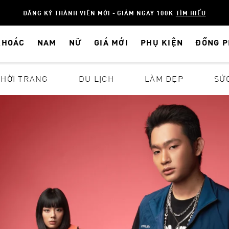
ĐĂNG KÝ THÀNH VIÊN MỚI - GIẢM NGAY 100K
TÌM HIỂU
KHOÁC
NAM
NỮ
GIÁ MỚI
PHỤ KIỆN
ĐỒNG 
THỜI TRANG
DU LỊCH
LÀM ĐẸP
SỨ