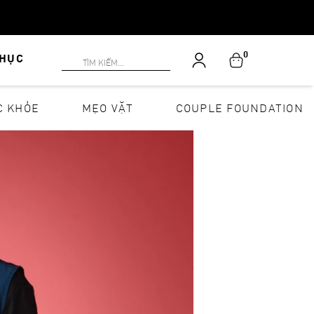
0
PHỤC
C KHỎE
MẸO VẶT
COUPLE FOUNDATION