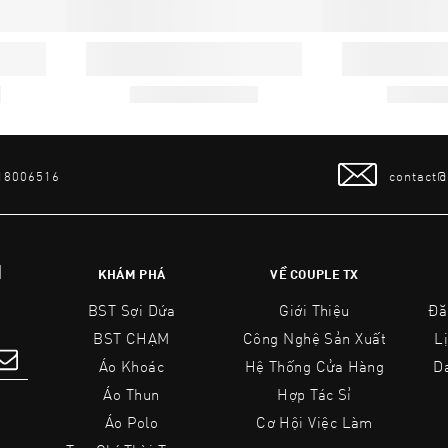
 18006516
contact
N
KHÁM PHÁ
VỀ COUPLE TX
BST Sợi Dứa
Giới Thiệu
Đă
BST CHẠM
Công Nghệ Sản Xuất
L
Áo Khoác
Hệ Thống Cửa Hàng
D
Áo Thun
Hợp Tác Sỉ
Áo Polo
Cơ Hội Việc Làm