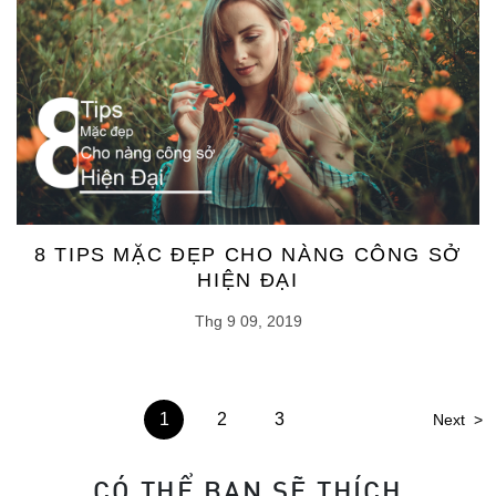
8 TIPS MẶC ĐẸP CHO NÀNG CÔNG SỞ
HIỆN ĐẠI
Thg 9 09, 2019
1
2
3
Next
>
CÓ THỂ BẠN SẼ THÍCH