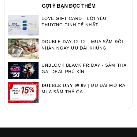
GỢI Ý BẠN ĐỌC THÊM
LOVE GIFT CARD - LỜI YÊU
THƯƠNG TINH TẾ NHẤT
DOUBLE DAY 12.12 - MUA SẮM ĐÔI
NHẬN NGAY ƯU ĐÃI KHỦNG
UNBLOCK BLACK FRIDAY - SẮM THẢ
GA, DEAL PHỦ KÍN
𝐃𝐎𝐔𝐁𝐋𝐄 𝐃𝐀𝐘 𝟎𝟗.𝟎𝟗 | ƯU ĐÃI MỞ RA -
MUA SẮM THẢ GA