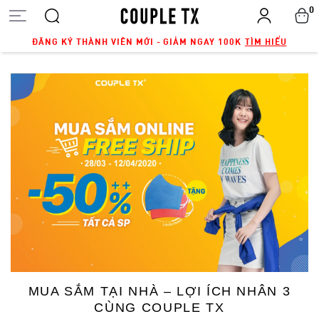
0
ĐĂNG KÝ THÀNH VIÊN MỚI - GIẢM NGAY 100K
TÌM HIỂU
MUA SẮM TẠI NHÀ – LỢI ÍCH NHÂN 3
CÙNG COUPLE TX