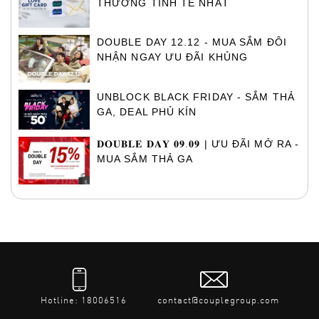
THƯƠNG TINH TẾ NHẤT
DOUBLE DAY 12.12 - MUA SẮM ĐÔI
NHẬN NGAY ƯU ĐÃI KHỦNG
UNBLOCK BLACK FRIDAY - SẮM THẢ
GA, DEAL PHỦ KÍN
𝐃𝐎𝐔𝐁𝐋𝐄 𝐃𝐀𝐘 𝟎𝟗.𝟎𝟗 | ƯU ĐÃI MỞ RA -
MUA SẮM THẢ GA
Hotline: 18006516
contact@couplegroup.com