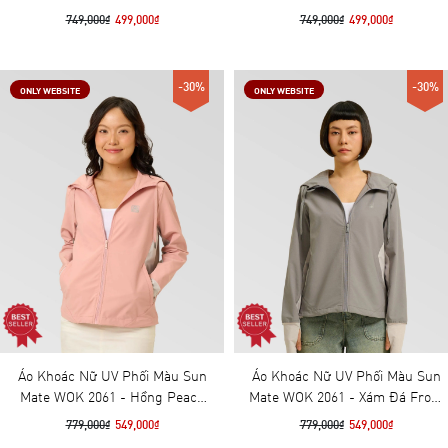
749,000₫
499,000₫
749,000₫
499,000₫
-30%
-30%
ONLY WEBSITE
ONLY WEBSITE
Áo Khoác Nữ UV Phối Màu Sun
Áo Khoác Nữ UV Phối Màu Sun
Mate WOK 2061 - Hồng Peach
Mate WOK 2061 - Xám Đá Frost
Beige
Grey
779,000₫
549,000₫
779,000₫
549,000₫