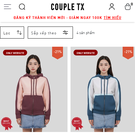
0
ĐĂNG KÝ THÀNH VIÊN MỚI - GIẢM NGAY 100K
TÌM HIỂU
Lọc
Sắp xếp theo
4 sản phẩm
-21%
-21%
ONLY WEBSITE
ONLY WEBSITE