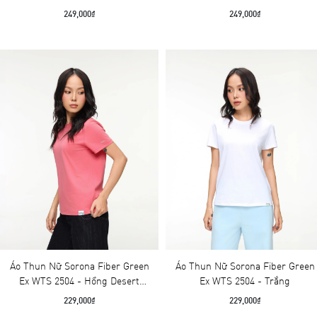
Amber
Skywa
249,000₫
249,000₫
Áo Thun Nữ Sorona Fiber Green
Áo Thun Nữ Sorona Fiber Green
Ex WTS 2504 - Hồng Desert
Ex WTS 2504 - Trắng
Rose
229,000₫
229,000₫