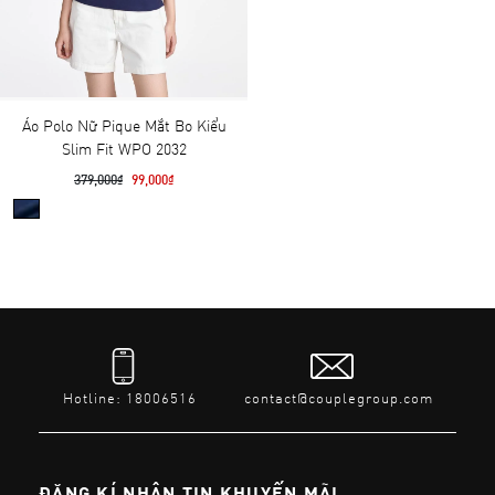
Áo Polo Nữ Pique Mắt Bo Kiểu
Slim Fit WPO 2032
379,000₫
99,000₫
Hotline: 18006516
contact@couplegroup.com
ĐĂNG KÍ NHẬN TIN KHUYẾN MÃI