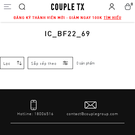
0
ĐĂNG KÝ THÀNH VIÊN MỚI - GIẢM NGAY 100K
TÌM HIỂU
IC_BF22_69
Lọc
Sắp xếp theo
0 sản phẩm
Hotline: 18006516
contact@couplegroup.com