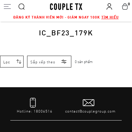
0
ĐĂNG KÝ THÀNH VIÊN MỚI - GIẢM NGAY 100K
TÌM HIỂU
IC_BF23_179K
Lọc
Sắp xếp theo
0 sản phẩm
Hotline: 18006516
contact@couplegroup.com