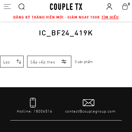
0
ĐĂNG KÝ THÀNH VIÊN MỚI - GIẢM NGAY 100K
TÌM HIỂU
IC_BF24_419K
Lọc
Sắp xếp theo
0 sản phẩm
Hotline: 18006516
contact@couplegroup.com