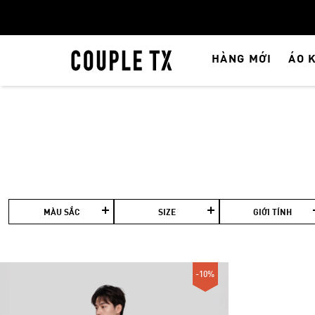
HÀNG MỚI
ÁO 
MÀU SẮC
SIZE
GIỚI TÍNH
-10%