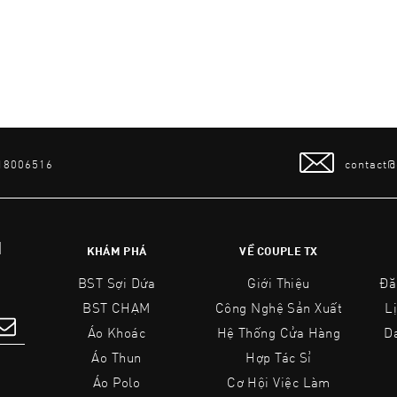
 18006516
contact
N
KHÁM PHÁ
VỀ COUPLE TX
BST Sợi Dứa
Giới Thiệu
Đă
BST CHẠM
Công Nghệ Sản Xuất
L
Áo Khoác
Hệ Thống Cửa Hàng
D
Áo Thun
Hợp Tác Sỉ
Áo Polo
Cơ Hội Việc Làm