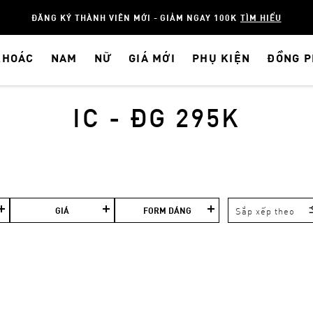
ĐĂNG KÝ THÀNH VIÊN MỚI - GIẢM NGAY 100K
TÌM HIỂU
KHOÁC
NAM
NỮ
GIÁ MỚI
PHỤ KIỆN
ĐỒNG 
IC - ĐG 295K
GIÁ
FORM DÁNG
Sắp xếp theo