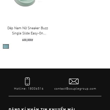
Dép Nam Nữ Sneaker Buzz
Single Slide Easy-On
3SBU234408
600,000₫
Hotline: 18006516
contact@couplegroup.com
ĐĂNG KÍ NHẬN TIN KHUYẾN MÃI