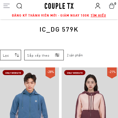
0
ĐĂNG KÝ THÀNH VIÊN MỚI - GIẢM NGAY 100K
TÌM HIỂU
IC_DG 579K
Lọc
Sắp xếp theo
2 sản phẩm
-28%
-21%
ONLY WEBSITE
ONLY WEBSITE