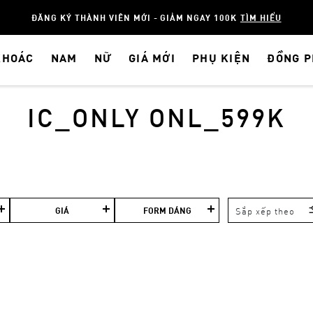
ĐĂNG KÝ THÀNH VIÊN MỚI - GIẢM NGAY 100K
TÌM HIỂU
KHOÁC
NAM
NỮ
GIÁ MỚI
PHỤ KIỆN
ĐỒNG 
IC_ONLY ONL_599K
GIÁ
FORM DÁNG
Sắp xếp theo