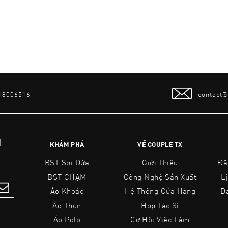
 18006516
contact
N
KHÁM PHÁ
VỀ COUPLE TX
BST Sợi Dứa
Giới Thiệu
Đă
BST CHẠM
Công Nghệ Sản Xuất
L
Áo Khoác
Hệ Thống Cửa Hàng
D
Áo Thun
Hợp Tác Sỉ
Áo Polo
Cơ Hội Việc Làm