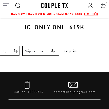
0
ĐĂNG KÝ THÀNH VIÊN MỚI - GIẢM NGAY 100K
TÌM HIỂU
IC_ONLY ONL_619K
Lọc
Sắp xếp theo
0 sản phẩm
Hotline: 18006516
contact@couplegroup.com