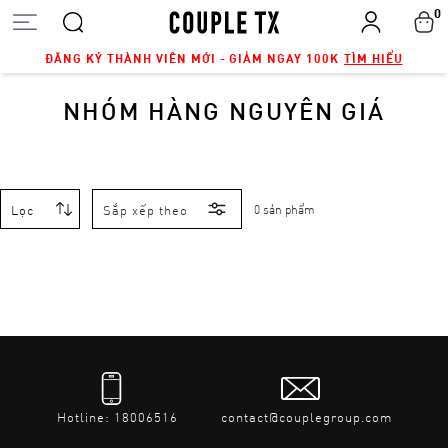
0
ĐĂNG KÝ THÀNH VIÊN MỚI - GIẢM NGAY 100K
TÌM HIỂU
NHÓM HÀNG NGUYÊN GIÁ
Lọc
Sắp xếp theo
0 sản phẩm
Hotline: 18006516
contact@couplegroup.com