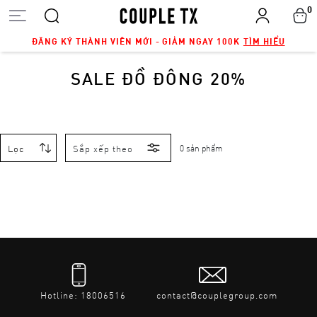
0
ĐĂNG KÝ THÀNH VIÊN MỚI - GIẢM NGAY 100K
TÌM HIỂU
SALE ĐỒ ĐÔNG 20%
Lọc
Sắp xếp theo
0 sản phẩm
Hotline: 18006516
contact@couplegroup.com