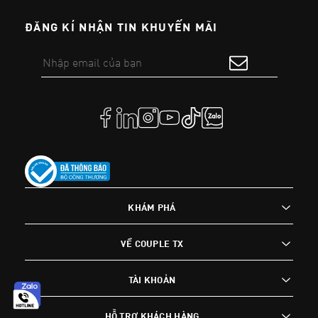
ĐĂNG KÍ NHẬN TIN KHUYẾN MÃI
KHÁM PHÁ
VỀ COUPLE TX
TÀI KHOẢN
HỖ TRỢ KHÁCH HÀNG