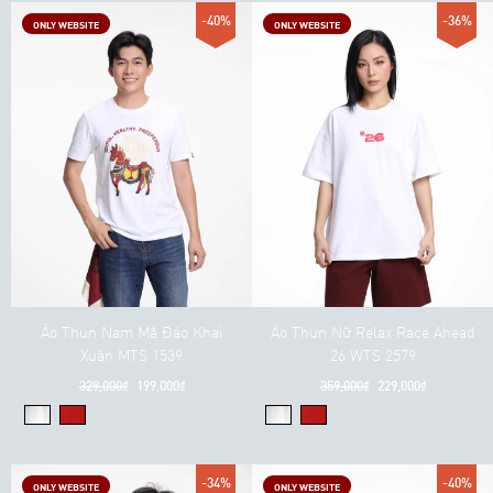
-40%
-36%
ONLY WEBSITE
ONLY WEBSITE
Áo Thun Nam Mã Đáo Khai
Áo Thun Nữ Relax Race Ahead
Xuân MTS 1539
26 WTS 2579
329,000₫
199,000₫
359,000₫
229,000₫
-34%
-40%
ONLY WEBSITE
ONLY WEBSITE