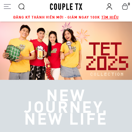
0
ĐĂNG KÝ THÀNH VIÊN MỚI - GIẢM NGAY 100K
TÌM HIỂU
NEW
JOURNEY,
NEW LIFE