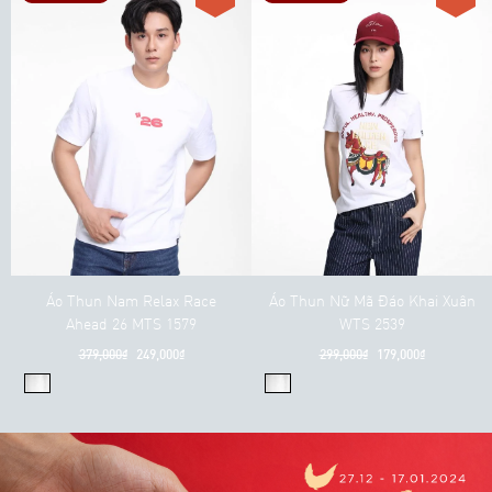
Áo Thun Nam Relax Race
Áo Thun Nữ Mã Đáo Khai Xuân
Ahead 26 MTS 1579
WTS 2539
379,000₫
249,000₫
299,000₫
179,000₫