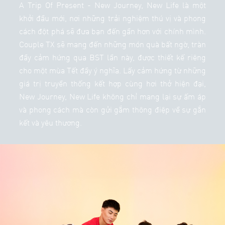
A Trip Of Present - New Journey, New Life là một
khởi đầu mới, nơi những trải nghiệm thú vị và phong
cách đột phá sẽ đưa bạn đến gần hơn với chính mình.
Couple TX sẽ mang đến những món quà bất ngờ, tràn
đầy cảm hứng qua BST lần này, được thiết kế riêng
cho một mùa Tết đầy ý nghĩa. Lấy cảm hứng từ những
giá trị truyền thống kết hợp cùng hơi thở hiện đại,
New Journey, New Life không chỉ mang lại sự ấm áp
và phong cách mà còn gửi gắm thông điệp về sự gắn
kết và yêu thương.